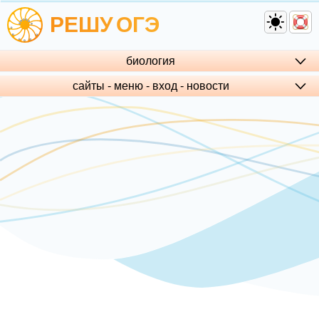
РЕШУ
ОГЭ
биология
сайты - меню - вход - но­во­сти