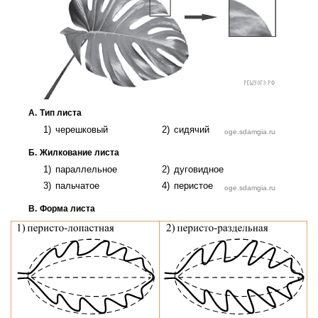
А. Тип листа
1) че­реш­ко­вый
2) си­дя­чий
Б. Жил­ко­ва­ние листа
1) па­рал­лель­ное
2) ду­го­вид­ное
3) паль­ча­тое
4) пе­ри­стое
В. Форма листа