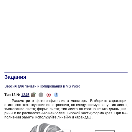
Задания
Версия для печати и копирования в MS Word
i
Тип 13 №
1245
Рас­смот­ри­те фо­то­гра­фию листа мон­сте­ры. Вы­бе­ри­те ха­рак­те­ри­
сти­ки, со­от­вет­ству­ю­щие его стро­е­нию, по сле­ду­ю­ще­му плану: тип листа;
жил­ко­ва­ние листа; форма листа; тип листа по со­от­но­ше­нию длины, ши­
ри­ны и по рас­по­ло­же­нию наи­бо­лее ши­ро­кой части; форма края. При вы­
пол­не­нии ра­бо­ты ис­поль­зуй­те ли­ней­ку и ка­ран­даш.