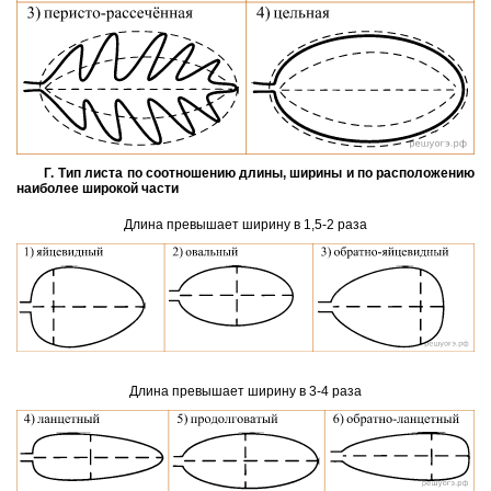
Г. Тип листа по со­от­но­ше­нию длины, ши­ри­ны и по рас­по­ло­же­нию
наи­бо­лее ши­ро­кой части
Длина пре­вы­ша­ет ши­ри­ну в 1,5-⁠2 раза
Длина пре­вы­ша­ет ши­ри­ну в 3-⁠4 раза