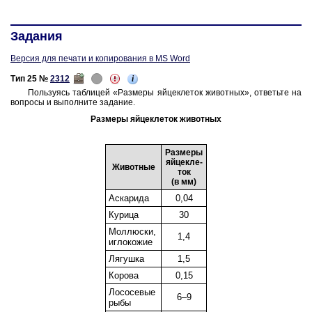
Задания
Версия для печати и копирования в MS Word
i
Тип 25 №
2312
Поль­зу­ясь таб­ли­цей «Раз­ме­ры яй­це­кле­ток жи­вот­ных», от­веть­те на
во­про­сы и вы­пол­ни­те за­да­ние.
Раз­ме­ры яй­це­кле­ток жи­вот­ных
Раз­ме­ры
яй­це­кле­
Жи­вот­ные
ток
(в мм)
Ас­ка­ри­да
0,04
Ку­ри­ца
30
Мол­люс­ки,
1,4
иг­ло­ко­жие
Ля­гуш­ка
1,5
Ко­ро­ва
0,15
Ло­со­се­вые
6–9
рыбы