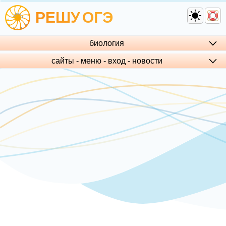
РЕШУ
ОГЭ
биология
сайты - меню - вход - но­во­сти